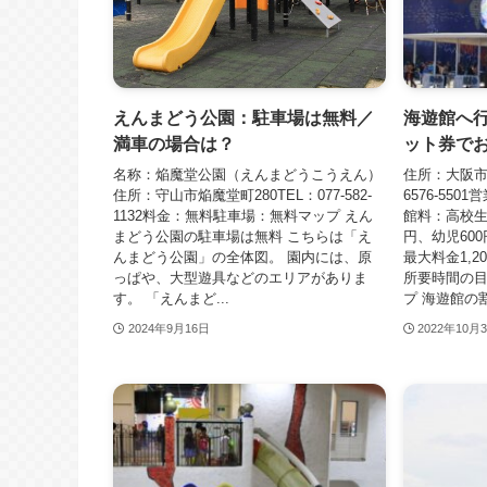
えんまどう公園：駐車場は無料／
海遊館へ
満車の場合は？
ット券で
名称：焔魔堂公園（えんまどうこうえん）
住所：大阪市港
住所：守山市焔魔堂町280TEL：077-582-
6576-55
1132料金：無料駐車場：無料マップ えん
館料：高校生以
まどう公園の駐車場は無料 こちらは「え
円、幼児60
んまどう公園」の全体図。 園内には、原
最大料金1,2
っぱや、大型遊具などのエリアがありま
所要時間の目
す。 「えんまど...
プ 海遊館の割.
2024年9月16日
2022年10月