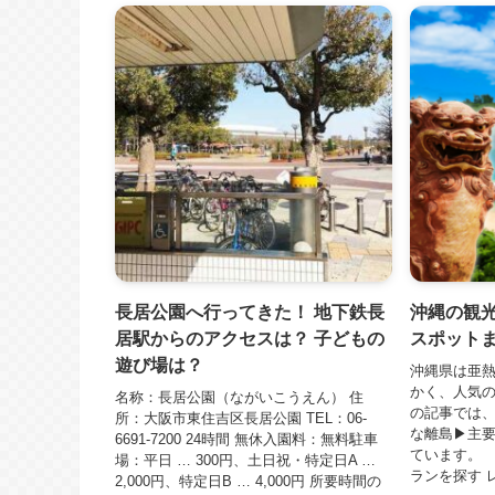
長居公園へ行ってきた！ 地下鉄長
沖縄の観
居駅からのアクセスは？ 子どもの
スポット
遊び場は？
沖縄県は亜熱
かく、人気の
名称：長居公園（ながいこうえん） 住
の記事では
所：大阪市東住吉区長居公園 TEL：06-
な離島▶主
6691-7200 24時間 無休入園料：無料駐車
ています。 
場：平日 … 300円、土日祝・特定日A …
ランを探す 
2,000円、特定日B … 4,000円 所要時間の