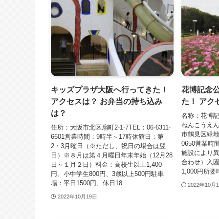
キッズプラザ大阪へ行ってきた！
花博記念
アクセスは？ お弁当の持ち込み
た！ アク
は？
名称：花博
ねんこうえ
住所：大阪市北区扇町2-1-7TEL：06-6311-
市鶴見区緑地公園
6601営業時間：9時半～17時休館日：第
0650営業
2・3月曜日（※ただし、祝日の場合は翌
施設により
日）※８月は第４月曜日年末年始（12月28
合わせ）入
日～１月２日）料金：高校生以上1,400
1,000円所要時
円、小中学生800円、3歳以上500円駐車
場：平日1500円、休日18...
2022年10月
2022年10月19日