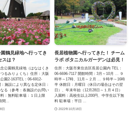
公園鶴見緑地へ行ってき
長居植物園へ行ってきた！ チーム
セスは？
ラボ ボタニカルガーデンは必見！
記念公園鶴見緑地（はなはくき
住所：大阪市東住吉区長居公園内 TEL：
んつるみりょくち）住所：大阪
06-6696-7117 開館時間：3月～10月 … ９
2-163TEL：06-6912-
時半～17時、11月～２月 … ９時半～16時
時間：施設により異なる定休日：
半 休館日：月曜日（休日の場合はその翌
異なる（参考：各施設のお問い
日）、年末年始（12月28日～１月４日）
園料：無料駐車場：１日上限
入園料：高校生以上200円、中学生以下無
間...
料 駐車場：平日 ...
18日
2022年10月18日