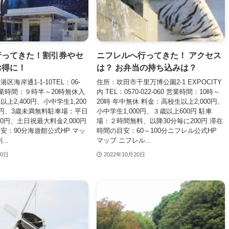
行ってきた！割引券やセ
ニフレルへ行ってきた！ アクセス
お得に！
は？ お弁当の持ち込みは？
区海岸通1-1-10TEL：06-
住所：吹田市千里万博公園2-1 EXPOCITY
01営業時間：９時半～20時無休入
内 TEL：0570-022-060 営業時間：10時～
上2,400円、小中学生1,200
20時 年中無休 料金：高校生以上2,000円、
0円、3歳未満無料駐車場：平日
小中学生1,000円、３歳以上600円 駐車
00円、土日祝最大料金2,000円
場：２時間無料、以降30分毎に200円 滞在
安：90分海遊館公式HP マッ
時間の目安：60～100分ニフレル公式HP
..
マップ ニフレル...
30日
2022年10月20日