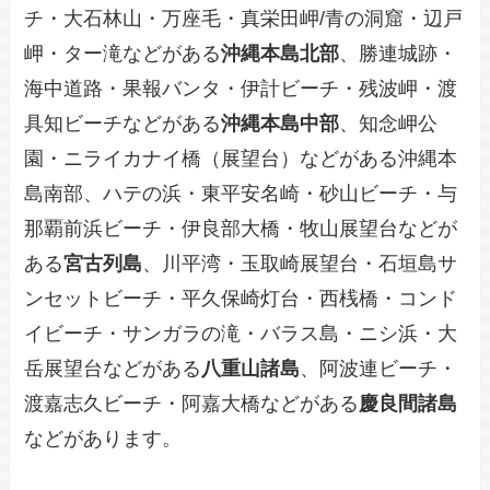
チ・大石林山・万座毛・真栄田岬/青の洞窟・辺戸
岬・ター滝などがある
沖縄本島北部
、勝連城跡・
海中道路・果報バンタ・伊計ビーチ・残波岬・渡
具知ビーチなどがある
沖縄本島中部
、知念岬公
園・ニライカナイ橋（展望台）などがある沖縄本
島南部、ハテの浜・東平安名崎・砂山ビーチ・与
那覇前浜ビーチ・伊良部大橋・牧山展望台などが
ある
宮古列島
、川平湾・玉取崎展望台・石垣島サ
ンセットビーチ・平久保崎灯台・西桟橋・コンド
イビーチ・サンガラの滝・バラス島・ニシ浜・大
岳展望台などがある
八重山諸島
、阿波連ビーチ・
渡嘉志久ビーチ・阿嘉大橋などがある
慶良間諸島
などがあります。