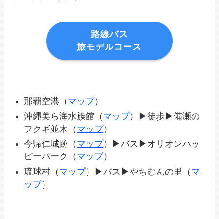
路線バス
旅モデルコース
那覇空港（
マップ
）
沖縄美ら海水族館（
マップ
）▶徒歩▶備瀬の
フクギ並木（
マップ
）
今帰仁城跡（
マップ
）▶バス▶オリオンハッ
ピーパーク（
マップ
）
琉球村（
マップ
）▶バス▶やちむんの里（
マ
ップ
）