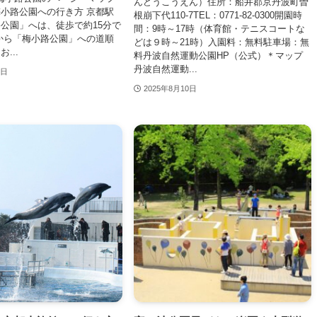
んどうこうえん）住所：船井郡京丹波町曽
小路公園への行き方 京都駅
根崩下代110-7TEL：0771-82-0300開園時
公園」へは、徒歩で約15分で
間：9時～17時（体育館・テニスコートな
から「梅小路公園」への道順
どは９時～21時）入園料：無料駐車場：無
...
料丹波自然運動公園HP（公式）＊マップ
丹波自然運動...
0日
2025年8月10日