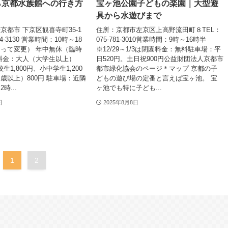
ら京都水族館への行き方
宝ヶ池公園子どもの楽園｜大型遊
具から水遊びまで
京都市 下京区観喜寺町35-1
住所：京都市左京区上高野流田町８TEL：
54-3130 営業時間：10時～18
075-781-3010営業時間：9時～16時半
って変更） 年中無休（臨時
※12/29～1/3は閉園料金：無料駐車場：平
料金：大人（大学生以上）
日520円。土日祝900円公益財団法人京都市
校生1,800円、小中学生1,200
都市緑化協会のページ＊マップ 京都の子
歳以上）800円 駐車場：近隣
どもの遊び場の定番と言えば宝ヶ池。 宝
時...
ヶ池でも特に子ども...
日
2025年8月8日
1
2