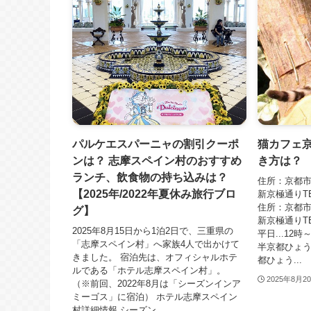
パルケエスパーニャの割引クーポ
猫カフェ
ンは？ 志摩スペイン村のおすすめ
き方は？
ランチ、飲食物の持ち込みは？
住所：京都市
【2025年/2022年夏休み旅行ブロ
新京極通りTEL
住所：京都市
グ】
新京極通りTEL
2025年8月15日から1泊2日で、三重県の
平日...12時
「志摩スペイン村」へ家族4人で出かけて
半京都ひょう
きました。 宿泊先は、オフィシャルホテ
都ひょう...
ルである「ホテル志摩スペイン村」。
2025年8月2
（※前回、2022年8月は「シーズンインア
ミーゴス」に宿泊） ホテル志摩スペイン
村詳細情報 シーズン...