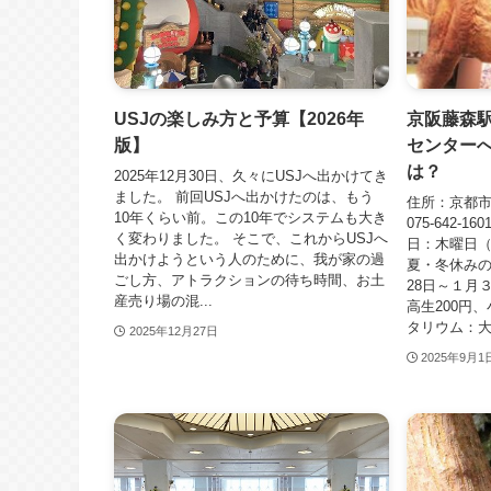
USJの楽しみ方と予算【2026年
京阪藤森
版】
センターへ
は？
2025年12月30日、久々にUSJへ出かけてき
ました。 前回USJへ出かけたのは、もう
住所：京都市
10年くらい前。この10年でシステムも大き
075-642-
く変わりました。 そこで、これからUSJへ
日：木曜日
出かけようという人のために、我が家の過
夏・冬休みの
ごし方、アトラクションの待ち時間、お土
28日～１月
産売り場の混...
高生200円
タリウム：大人
2025年12月27日
2025年9月1