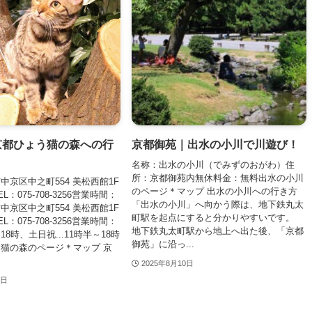
京都ひょう猫の森への行
京都御苑｜出水の小川で川遊び！
名称：出水の小川（でみずのおがわ）住
所：京都御苑内無休料金：無料出水の小川
中京区中之町554 美松西館1F
のページ＊マップ 出水の小川への行き方
：075-708-3256営業時間：
「出水の小川」へ向かう際は、地下鉄丸太
中京区中之町554 美松西館1F
町駅を起点にすると分かりやすいです。
：075-708-3256営業時間：
地下鉄丸太町駅から地上へ出た後、「京都
～18時、土日祝...11時半～18時
御苑」に沿っ...
猫の森のページ＊マップ 京
2025年8月10日
0日