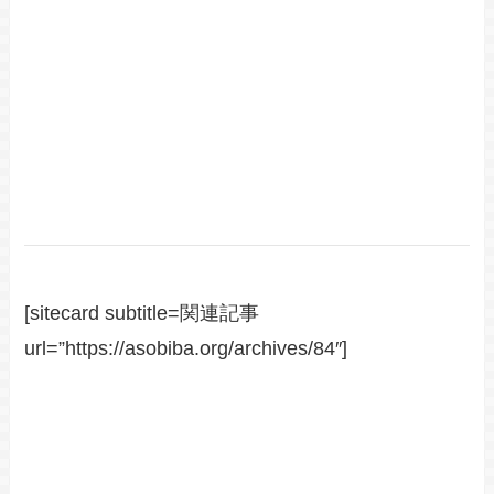
[sitecard subtitle=関連記事
url=”https://asobiba.org/archives/84″]